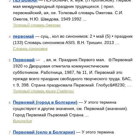
ПЕРВОМАЙ
— ПЕРВОМАЙ, я, муж. (П прописное). Первое
3
мая международный праздник трудящихся. | прил.
первомайский, ая, ое. Толковый словарь Ожегова. С.И.
Ожегов, Н.Ю. Шведова. 1949 1992 …
Толковый словарь Ожегова
первомай
— сущ., кол во синонимов: 2 • май (5) • праздник
4
(133) Словарь синонимов ASIS. В.Н. Тришин. 2013 …
Словарь синонимов
Первомай
— , ая, м. Праздник Первого мая. ◘ Первомай
5
1920 го Дворцовая отметила коммунистическим
субботником. Работница, 1987, № 11, И. Первомай это
прежде всего праздник свободного творческого труда. БАС,
т. 9, 398. Страна праздновала Первомай. Глобус&#8230; …
Толковый словарь языка Совдепии
Первомай (город в Болгарии)
— У этого термина
6
существуют и другие значения, см. Первомай (значения).
Город Первомай Първомай Страна …
Википедия
Первомай (село в Болгарии)
— У этого термина
7