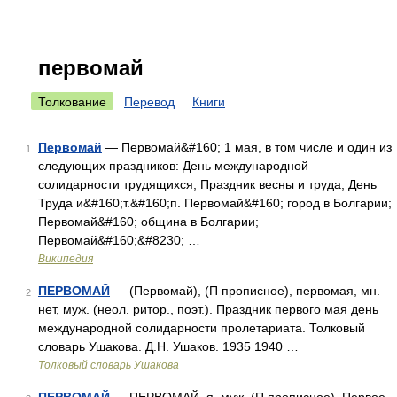
первомай
Толкование
Перевод
Книги
Первомай
— Первомай&#160; 1 мая, в том числе и один из
1
следующих праздников: День международной
солидарности трудящихся, Праздник весны и труда, День
Труда и&#160;т.&#160;п. Первомай&#160; город в Болгарии;
Первомай&#160; община в Болгарии;
Первомай&#160;&#8230; …
Википедия
ПЕРВОМАЙ
— (Первомай), (П прописное), первомая, мн.
2
нет, муж. (неол. ритор., поэт.). Праздник первого мая день
международной солидарности пролетариата. Толковый
словарь Ушакова. Д.Н. Ушаков. 1935 1940 …
Толковый словарь Ушакова