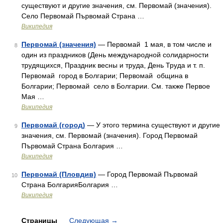
существуют и другие значения, см. Первомай (значения).
Село Первомай Първомай Страна …
Википедия
Первомай (значения)
— Первомай 1 мая, в том числе и
8
один из праздников (День международной солидарности
трудящихся, Праздник весны и труда, День Труда и т. п.
Первомай город в Болгарии; Первомай община в
Болгарии; Первомай село в Болгарии. См. также Первое
Мая …
Википедия
Первомай (город)
— У этого термина существуют и другие
9
значения, см. Первомай (значения). Город Первомай
Първомай Страна Болгария …
Википедия
Первомай (Пловдив)
— Город Первомай Първомай
10
Страна БолгарияБолгария …
Википедия
Страницы
Следующая
→